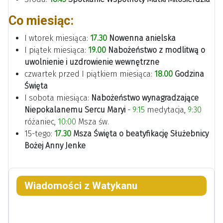
Co miesiąc:
I wtorek miesiąca:
17.30
Nowenna anielska
I piątek miesiąca:
19.00
Nabożeństwo z modlitwą o
uwolnienie
i
uzdrowienie
wewnętrzne
czwartek przed I piątkiem miesiąca:
18.00
Godzina
Święta
I sobota miesiąca:
Nabożeństwo wynagradzające
Niepokalanemu Sercu Maryi
-
9:15
medytacja,
9:30
różaniec,
10:00
Msza św.
15-tego:
17.30
Msza Święta o beatyfikację Służebnicy
Bożej Anny Jenke
Wiadomości z Watykanu