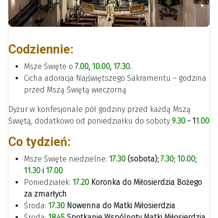
Codziennie:
Msze Święte o
7.00
,
10.00
,
17.30
.
Cicha adoracja Najświętszego Sakramentu – godzina
przed Mszą Świętą wieczorną
Dyżur w konfesjonale pół godziny przed każdą Mszą
Świętą, dodatkowo od poniedziałku do soboty
9.30
- 1
1.00
Co tydzień:
Msze Święte niedzielne:
17.30
(sobota);
7.30
;
10.00
;
11.30
i
17.00
Poniedziałek:
17.20
Koronka do Miłosierdzia Bożego
za zmarłych
Środa:
17.30
Nowenna do Matki Miłosierdzia
Środa:
18.45
Spotkanie Wspólnoty Matki Miłosierdzia