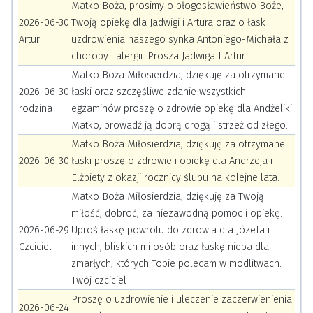
Matko Boża, prosimy o błogosławieństwo Boże,
2026-06-30
Twoją opiekę dla Jadwigi i Artura oraz o łask
Artur
uzdrowienia naszego synka Antoniego-Michała z
choroby i alergii. Prosza Jadwiga I Artur
Matko Boża Miłosierdzia, dziękuję za otrzymane
2026-06-30
łaski oraz szczęśliwe zdanie wszystkich
rodzina
egzaminów proszę o zdrowie opiekę dla Andżeliki.
Matko, prowadź ją dobrą drogą i strzeż od złego.
Matko Boża Miłosierdzia, dziękuję za otrzymane
2026-06-30
łaski proszę o zdrowie i opiekę dla Andrzeja i
Elżbiety z okazji rocznicy ślubu na kolejne lata.
Matko Boża Miłosierdzia, dziękuję za Twoją
miłość, dobroć, za niezawodną pomoc i opiekę.
2026-06-29
Uproś łaskę powrotu do zdrowia dla Józefa i
Czciciel
innych, bliskich mi osób oraz łaskę nieba dla
zmarłych, których Tobie polecam w modlitwach.
Twój czciciel
Proszę o uzdrowienie i uleczenie zaczerwienienia
2026-06-24