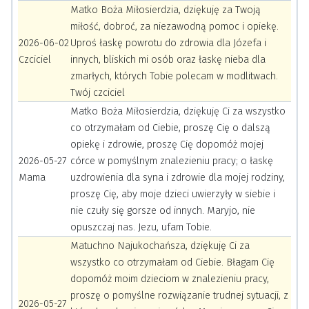
Matko Boża Miłosierdzia, dziękuję za Twoją
miłość, dobroć, za niezawodną pomoc i opiekę.
2026-06-02
Uproś łaskę powrotu do zdrowia dla Józefa i
Czciciel
innych, bliskich mi osób oraz łaskę nieba dla
zmarłych, których Tobie polecam w modlitwach.
Twój czciciel
Matko Boża Miłosierdzia, dziękuję Ci za wszystko
co otrzymałam od Ciebie, proszę Cię o dalszą
opiekę i zdrowie, proszę Cię dopomóż mojej
2026-05-27
córce w pomyślnym znalezieniu pracy; o łaskę
Mama
uzdrowienia dla syna i zdrowie dla mojej rodziny,
proszę Cię, aby moje dzieci uwierzyły w siebie i
nie czuły się gorsze od innych. Maryjo, nie
opuszczaj nas. Jezu, ufam Tobie.
Matuchno Najukochańsza, dziękuję Ci za
wszystko co otrzymałam od Ciebie. Błagam Cię
dopomóż moim dzieciom w znalezieniu pracy,
proszę o pomyślne rozwiązanie trudnej sytuacji, z
2026-05-27