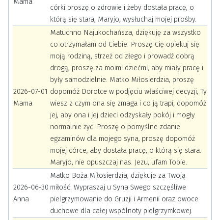
Mama
córki proszę o zdrowie i żeby dostała pracę, o
którą się stara, Maryjo, wysłuchaj mojej prośby.
Matuchno Najukochańsza, dziękuję za wszystko
co otrzymałam od Ciebie. Proszę Cię opiekuj się
moją rodziną, strzeż od złego i prowadź dobrą
drogą, proszę za moimi dziećmi, aby miały pracę i
były samodzielnie. Matko Miłosierdzia, proszę
2026-07-01
dopomóż Dorotce w podjęciu właściwej decyzji, Ty
Mama
wiesz z czym ona się zmaga i co ją trapi, dopomóż
jej, aby ona i jej dzieci odzyskały pokój i mogły
normalnie żyć. Proszę o pomyślne zdanie
egzaminów dla mojego syna, proszę dopomóż
mojej córce, aby dostała pracę, o którą się stara.
Maryjo, nie opuszczaj nas. Jezu, ufam Tobie.
Matko Boża Miłosierdzia, dziękuję za Twoją
2026-06-30
miłość. Wypraszaj u Syna Swego szczęśliwe
Anna
pielgrzymowanie do Gruzji i Armenii oraz owoce
duchowe dla całej wspólnoty pielgrzymkowej.