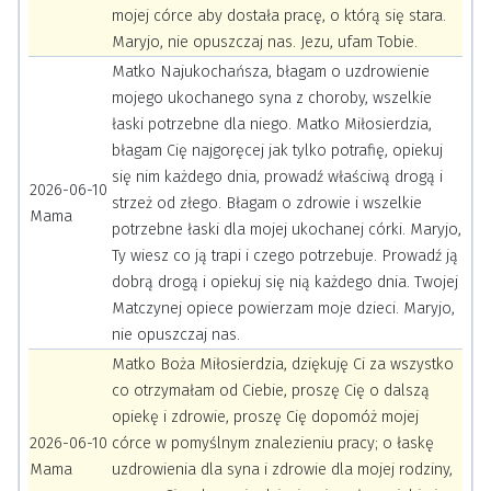
mojej córce aby dostała pracę, o którą się stara.
Maryjo, nie opuszczaj nas. Jezu, ufam Tobie.
Matko Najukochańsza, błagam o uzdrowienie
mojego ukochanego syna z choroby, wszelkie
łaski potrzebne dla niego. Matko Miłosierdzia,
błagam Cię najgoręcej jak tylko potrafię, opiekuj
się nim każdego dnia, prowadź właściwą drogą i
2026-06-10
strzeż od złego. Błagam o zdrowie i wszelkie
Mama
potrzebne łaski dla mojej ukochanej córki. Maryjo,
Ty wiesz co ją trapi i czego potrzebuje. Prowadź ją
dobrą drogą i opiekuj się nią każdego dnia. Twojej
Matczynej opiece powierzam moje dzieci. Maryjo,
nie opuszczaj nas.
Matko Boża Miłosierdzia, dziękuję Ci za wszystko
co otrzymałam od Ciebie, proszę Cię o dalszą
opiekę i zdrowie, proszę Cię dopomóż mojej
2026-06-10
córce w pomyślnym znalezieniu pracy; o łaskę
Mama
uzdrowienia dla syna i zdrowie dla mojej rodziny,