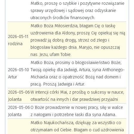
Matko, proszę o szybkie i pozytywne rozwiązanie
sprawy urzędowej i sądowej oraz odzyskanie
utraconych środków finansowych.
Matko Boża Miłosierdzia, błagam Cię o łaskę
uzdrowienia dla Aldony, proszę Cię opiekuj się nią
2026-05-11
prowadź ją dobrą drogą, strzeż od złego i
rodzina
błogosław każdego dnia. Maryjo, nie opuszczaj
nas. Jezu, ufam Tobie.
Matko Boża, prosimy o błogosławieństwo Boże,
2026-05-10
Twoją opiekę dla Jadwigi, Artura, syna Anthonego-
Artur
Michaela oraz o opatrzność Bożą nad domem i
pracą. Proszą Jadwiga i Artur.
2026-05-06
W intencji córki Mai, z prośbą o sukcesy w nauce,
Jolanta
otwartość na innych i dar prawdziwej przyjaźni
2026-05-06
O Boże prowadzenie w nowej pracy, siłę w walce
Jolanta
z nałogami i potrzebne łaski dla syna Adama.
Matko Najukochańsza, dziękuję za wszystko co
otrzymałam od Ciebie. Błagam o cud uzdrowienia