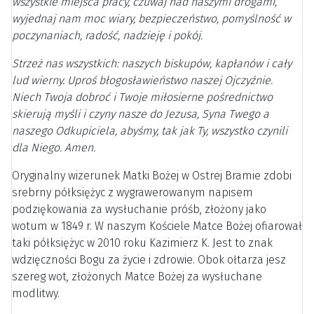
wszystkie miejsca pracy, czuwaj nad naszymi drogami,
wyjednaj nam moc wiary, bezpieczeństwo, pomyślność w
poczynaniach, radość, nadzieję i pokój.
Strzeż nas wszystkich: naszych biskupów, kapłanów i cały
lud wierny. Uproś błogosławieństwo naszej Ojczyźnie.
Niech Twoja dobroć i Twoje miłosierne pośrednictwo
skierują myśli i czyny nasze do Jezusa, Syna Twego a
naszego Odkupiciela, abyśmy, tak jak Ty, wszystko czynili
dla Niego. Amen.
Oryginalny wizerunek Matki Bożej w Ostrej Bramie zdobi
srebrny półksiężyc z wygrawerowanym napisem
podziękowania za wysłuchanie próśb, złożony jako
wotum w 1849 r. W naszym Kościele Matce Bożej ofiarował
taki półksiężyc w 2010 roku Kazimierz K. Jest to znak
wdzięczności Bogu za życie i zdrowie. Obok ołtarza jesz
szereg wot, złożonych Matce Bożej za wysłuchane
modlitwy.