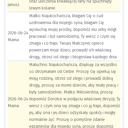
oraz uleczenia krwawiącej rany na spuchnięty
janusz
lewym kolanie.
Matko Najukochańsza, błagam Cię o cud
uzdrowienia dla mojego syna, błagam Cię
wysłuchaj mojej prośby, dopomóż mu żeby mógł
2026-06-24
pracować i był samodzielny, Ty wiesz z czym się
Mama
zmaga i co trapi, Twojej Matczynej opiece
powierzam moje dzieci, prowadź ich właściwą
drogą, strzeż od złego i błogosław każdego dnia.
Matuchno Najukochańsza, dziękuję za wszystko
co otrzymałam od Ciebie. Proszę Cię opiekuj się
moją rodziną, strzeż od złego i prowadź dobrą
drogą, proszę za moimi dziećmi, aby miały pracę i
były samodzielnie. Matko Miłosierdzia, proszę
2026-06-24
dopomóż Dorotce w podjęciu właściwej decyzji, Ty
Mama
wiesz z czym ona się zmaga i co ją trapi, dopomóż
jej, aby ona i jej dzieci odzyskały spokój i mogły
normalnie żyć. Proszę o pomyślne zdanie
egzaminów dla mojego syna, proszę dopomóż