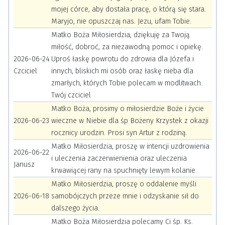
mojej córce, aby dostała pracę, o którą się stara.
Maryjo, nie opuszczaj nas. Jezu, ufam Tobie.
Matko Boża Miłosierdzia, dziękuję za Twoją
miłość, dobroć, za niezawodną pomoc i opiekę.
2026-06-24
Uproś łaskę powrotu do zdrowia dla Józefa i
Czciciel
innych, bliskich mi osób oraz łaskę nieba dla
zmarłych, których Tobie polecam w modlitwach.
Twój czciciel
Matko Boża, prosimy o miłosierdzie Boże i życie
2026-06-23
wieczne w Niebie dla śp Bożeny Krzystek z okazji
rocznicy urodzin. Prosi syn Artur z rodziną.
Matko Miłosierdzia, proszę w intencji uzdrowienia
2026-06-22
i uleczenia zaczerwienienia oraz uleczenia
Janusz
krwawiącej rany na spuchnięty lewym kolanie.
Matko Miłosierdzia, proszę o oddalenie myśli
2026-06-18
samobójczych przeze mnie i odzyskanie sił do
dalszego życia.
Matko Boża Miłosierdzia polecamy Ci śp. Ks.