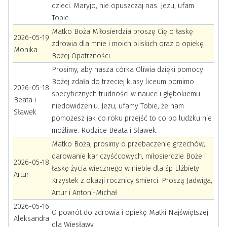
dzieci. Maryjo, nie opuszczaj nas. Jezu, ufam
Tobie.
Matko Boża Miłosierdzia proszę Cię o łaskę
2026-05-19
zdrowia dla mnie i moich bliskich oraz o opiekę
Monika
Bożej Opatrzności.
Prosimy, aby nasza córka Oliwia dzięki pomocy
Bożej zdała do trzeciej klasy liceum pomimo
2026-05-18
specyficznych trudności w nauce i głębokiemu
Beata i
niedowidzeniu. Jezu, ufamy Tobie, że nam
Sławek
pomożesz jak co roku przejść to co po ludzku nie
możliwe. Rodzice Beata i Sławek.
Matko Boża, prosimy o przebaczenie grzechów,
darowanie kar czyśćcowych, miłosierdzie Boże i
2026-05-18
łaskę życia wiecznego w niebie dla śp Elżbiety
Artur
Krzystek z okazji rocznicy śmierci. Proszą Jadwiga,
Artur i Antoni-Michał
2026-05-16
O powrót do zdrowia i opiekę Matki Najświętszej
Aleksandra
dla Wiesławy.