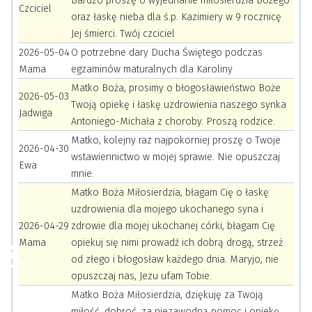
Bardzo proszę o wyjednanie miłosierdzia Bożego
Czciciel
oraz łaskę nieba dla ś.p. Kazimiery w 9 rocznicę
Jej śmierci. Twój czciciel
2026-05-04
O potrzebne dary Ducha Świętego podczas
Mama
egzaminów maturalnych dla Karoliny
Matko Boża, prosimy o błogosławieństwo Boże
2026-05-03
Twoją opiekę i łaskę uzdrowienia naszego synka
Jadwiga
Antoniego-Michała z choroby. Proszą rodzice.
Matko, kolejny raz najpokorniej proszę o Twoje
2026-04-30
wstawiennictwo w mojej sprawie. Nie opuszczaj
Ewa
mnie.
Matko Boża Miłosierdzia, błagam Cię o łaskę
uzdrowienia dla mojego ukochanego syna i
2026-04-29
zdrowie dla mojej ukochanej córki, błagam Cię
Mama
opiekuj się nimi prowadź ich dobrą drogą, strzeż
♿
od złego i błogosław każdego dnia. Maryjo, nie
opuszczaj nas, Jezu ufam Tobie.
Matko Boża Miłosierdzia, dziękuję za Twoją
miłość, dobroć, za niezawodną pomoc i opiekę.