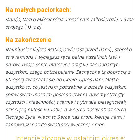
Na małych paciorkach:
Maryjo, Matko Miłosierdzia, uproś nam miłosierdzie u Syna
swojego
(10 razy).
Na zakończenie:
Najmiłosierniejsza Matko, otwierasz przed nami, , szeroko
swe ramiona i wyciągasz ręce pełne wszelkich łask i
darów. Twoje serce matczyne pragnie nas obdarzyć
wszystkim, czego potrzebujemy. Zachęcone tą dobrocią z
ufnością zwracamy się do Ciebie. Uproś nam, Matko,
wszystko to, co jest nam potrzebne, a przede wszystkim
spraw swym możnym pośrednictwem, abyśmy strzegły
czystości i niewinności, wiernie i wytrwale pielęgnowały
dziecięcą miłość ku Tobie, a w sercu nosiły obraz serca
Twojego Syna. Niech to Serce nas broni, kieruje nami i
zaprowadzi nas do światłości wiecznej. Amen.
Intencje złozone w ostatnim okresie: