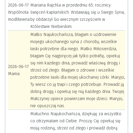
2026-06-17
Mariana Rajchla w przededniu 65. rocznicy
Wspólnota
święceń kapłańskich. Wstawiają się u Swego Syna,
modlitewna
by obdarzył Go wiecznym szczęściem w
Królestwie Niebieskim.
Matko Najukochańsza, błagam o uzdrowienie
mojego ukochanego syna z choroby, wszelkie
łaski potrzebne dla niego. Matko Miłosierdzia,
błagam Cię najgoręcej jak tylko potrafię, opiekuj
się nim każdego dnia, prowadź właściwą drogą i
2026-06-17
strzeż od złego. Błagam o zdrowie i wszelkie
Mama
potrzebne łaski dla mojej ukochanej córki. Maryjo,
Ty wiesz co ją trapi i czego potrzebuje. Prowadź ją
dobrą drogą i opiekuj się nią każdego dnia. Twojej
Matczynej opiece powierzam moje dzieci. Maryjo,
nie opuszczaj nas.
Matuchno Najukochańsza, dziękuję za wszystko
co otrzymałam od Ciebie. Proszę Cię opiekuj się
moją rodziną, strzeż od złego i prowadź dobrą