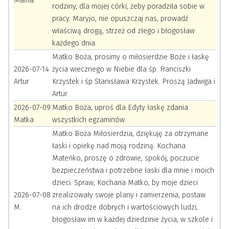
Mama
rodziny, dla mojej córki, żeby poradziła sobie w
pracy. Maryjo, nie opuszczaj nas, prowadź
właściwą drogą, strzeż od złego i błogosław
każdego dnia.
Matko Boża, prosimy o miłosierdzie Boże i łaskę
2026-07-14
życia wiecznego w Niebie dla śp. Franciszki
Artur
Krzystek i śp Stanisława Krzystek. Proszą Jadwiga i
Artur.
2026-07-09
Matko Boża, uproś dla Edyty łaskę zdania
Matka
wszystkich egzaminów.
Matko Boża Miłosierdzia, dziękuję za otrzymane
łaski i opiekę nad moją rodziną. Kochana
Mateńko, proszę o zdrowie, spokój, poczucie
bezpieczeństwa i potrzebne łaski dla mnie i moich
dzieci. Spraw, Kochana Matko, by moje dzieci
2026-07-08
zrealizowały swoje plany i zamierzenia, postaw
M.
na ich drodze dobrych i wartościowych ludzi,
błogosław im w każdej dziedzinie życia, w szkole i