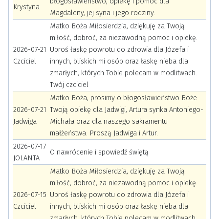
błogosławieństwo, opiekę i pomoc dla
Krystyna
Magdaleny, jej syna i jego rodziny.
Matko Boża Miłosierdzia, dziękuję za Twoją
miłość, dobroć, za niezawodną pomoc i opiekę.
2026-07-21
Uproś łaskę powrotu do zdrowia dla Józefa i
Czciciel
innych, bliskich mi osób oraz łaskę nieba dla
zmarłych, których Tobie polecam w modlitwach.
Twój czciciel
Matko Boża, prosimy o błogosławieństwo Boże
2026-07-21
Twoją opiekę dla Jadwigi, Artura synka Antoniego-
Jadwiga
Michała oraz dla naszego sakramentu
małżeństwa. Proszą Jadwiga i Artur.
2026-07-17
O nawrócenie i spowiedź świętą
JOLANTA
Matko Boża Miłosierdzia, dziękuję za Twoją
miłość, dobroć, za niezawodną pomoc i opiekę.
2026-07-15
Uproś łaskę powrotu do zdrowia dla Józefa i
Czciciel
innych, bliskich mi osób oraz łaskę nieba dla
zmarłych, których Tobie polecam w modlitwach.