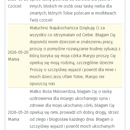
Czciciel
innych, bliskich mi osób oraz łaskę nieba dla
zmarłych, których Tobie polecam w modlitwach.
Twój czciciel
Matuchno Najukochańsza Dziękuję Ci za
wszystko co otrzymałam od Ciebie. Błagam Cię
dopomóż moim dzieciom w znalezieniu pracy,
proszę o pomyślne rozwiązanie trudnej sytuacji z
2026-05-20
którą boryka się moja córka Maryjo proszę Cię
Mama
opiekuj się moją rodziną, szczególnie dziećmi
Proszę o szczęśliwy wyjazd i powrót dla mnie i
moich dzieci Jezu Ufam Tobie, Maryjo nie
opuszczą nas
Matko Boża Miłosierdzia, błagam Cię o łaskę
uzdrowienia dla mojego ukochanego syna i
zdrowie dla mojej ukochanej córki, błagam Cię
2026-05-20
opiekuj się nimi, prowadź ich dobrą drogą, strzeż
Mama
od złego i błogosław każdego dnia. Błagam o
szczęśliwy wyjazd i powrót moich ukochanych