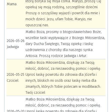
którą boryka się moja córka. Maryjo, proszę Cię
Mama
opiekuj się moją rodziną, szczególnie dziećmi.
Proszę o szczęśliwy wyjazd i powrót dla mnie i
moich dzieci. Jezu, ufam Tobie, Maryjo, nie
opuszczaj nas.
Matko Boża, prosimy o błogosławieństwo Boże,
wszelkie łaski wypływające z Bożego Miłosierdzia,
2026-05-26
dary Ducha Świętego, Twoją opiekę i łaskę
Jadwiga
uzdrowienia z choroby dla naszego synka
Antosia. Proszą rodzice Jadwiga i Artur.
Matko Boża Miłosierdzia, dziękuję za Twoją
miłość, dobroć, za niezawodną pomoc i opiekę.
2026-05-25
Uproś łaskę powrotu do zdrowia dla Józefa i
Czciciel
innych, bliskich mi osób oraz łaskę nieba dla
zmarłych, których Tobie polecam w modlitwach.
Twój czciciel
Matko Boża Miłosierdzia, dziękuję za Twoją
miłość, dobroć, za niezawodną pomoc i opiekę.
2026-05-20
Uproś łaskę powrotu do zdrowia dla Józefa i