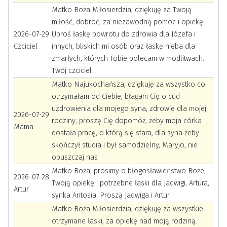
Matko Boża Miłosierdzia, dziękuję za Twoją
miłość, dobroć, za niezawodną pomoc i opiekę.
2026-07-29
Uproś łaskę powrotu do zdrowia dla Józefa i
Czciciel
innych, bliskich mi osób oraz łaskę nieba dla
zmarłych, których Tobie polecam w modlitwach.
Twój czciciel
Matko Najukochańsza, dziękuję za wszystko co
otrzymałam od Ciebie, błagam Cię o cud
uzdrowienia dla mojego syna, zdrowie dla mojej
2026-07-29
rodziny; proszę Cię dopomóż, żeby moja córka
Mama
dostała pracę, o którą się stara, dla syna żeby
skończył studia i był samodzielny, Maryjo, nie
opuszczaj nas
Matko Boża, prosimy o błogosławieństwo Boże,
2026-07-28
Twoją opiekę i potrzebne łaski dla Jadwigi, Artura,
Artur
synka Antosia. Proszą Jadwiga i Artur
Matko Boża Miłosierdzia, dziękuję za wszystkie
otrzymane łaski, za opiekę nad moją rodziną.