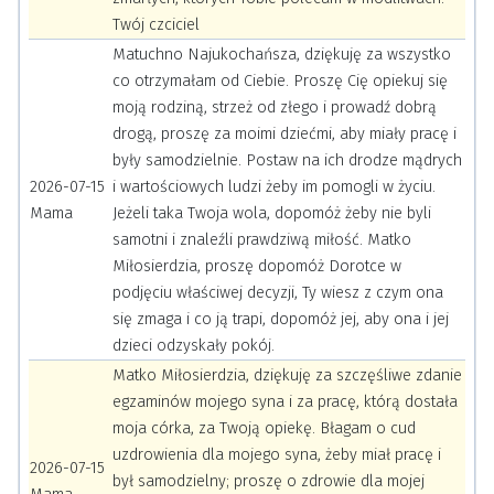
Twój czciciel
Matuchno Najukochańsza, dziękuję za wszystko
co otrzymałam od Ciebie. Proszę Cię opiekuj się
moją rodziną, strzeż od złego i prowadź dobrą
drogą, proszę za moimi dziećmi, aby miały pracę i
były samodzielnie. Postaw na ich drodze mądrych
2026-07-15
i wartościowych ludzi żeby im pomogli w życiu.
Mama
Jeżeli taka Twoja wola, dopomóż żeby nie byli
samotni i znaleźli prawdziwą miłość. Matko
Miłosierdzia, proszę dopomóż Dorotce w
podjęciu właściwej decyzji, Ty wiesz z czym ona
się zmaga i co ją trapi, dopomóż jej, aby ona i jej
dzieci odzyskały pokój.
Matko Miłosierdzia, dziękuję za szczęśliwe zdanie
egzaminów mojego syna i za pracę, którą dostała
moja córka, za Twoją opiekę. Błagam o cud
uzdrowienia dla mojego syna, żeby miał pracę i
2026-07-15
był samodzielny; proszę o zdrowie dla mojej