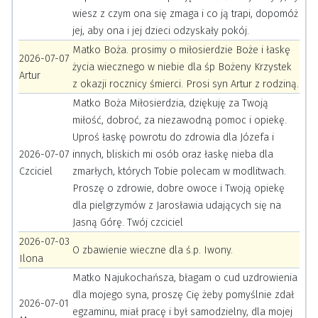
wiesz z czym ona się zmaga i co ją trapi, dopomóż
jej, aby ona i jej dzieci odzyskały pokój.
Matko Boża. prosimy o miłosierdzie Boże i łaskę
2026-07-07
życia wiecznego w niebie dla śp Bożeny Krzystek
Artur
z okazji rocznicy śmierci. Prosi syn Artur z rodziną.
Matko Boża Miłosierdzia, dziękuję za Twoją
miłość, dobroć, za niezawodną pomoc i opiekę.
Uproś łaskę powrotu do zdrowia dla Józefa i
2026-07-07
innych, bliskich mi osób oraz łaskę nieba dla
Czciciel
zmarłych, których Tobie polecam w modlitwach.
Proszę o zdrowie, dobre owoce i Twoją opiekę
dla pielgrzymów z Jarosławia udających się na
Jasną Górę. Twój czciciel
2026-07-03
O zbawienie wieczne dla ś.p. Iwony.
Ilona
Matko Najukochańsza, błagam o cud uzdrowienia
dla mojego syna, proszę Cię żeby pomyślnie zdał
2026-07-01
egzaminu, miał pracę i był samodzielny, dla mojej