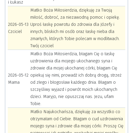
i Łukasz
Matko Boża Miłosierdzia, dziękuję za Twoją
miłość, dobroć, za niezawodną pomoc i opiekę.
2026-05-13
Uproś łaskę powrotu do zdrowia dla Józefy i
Czciciel
innych, bliskich mi osób oraz łaskę nieba dla
zmarłych, których Tobie polecam w modlitwach.
Twój czciciel
Matko Boża Miłosierdzia, błagam Cię o łaskę
uzdrowienia dla mojego ukochanego syna i
zdrowie dla mojej ukochanej córki, błagam Cię
2026-05-12
opiekuj się nimi, prowadź ich dobrą drogą, strzeż
Mama
od złego i błogosław każdego dnia. Błagam o
szczęśliwy wyjazd i powrót moich ukochanych
dzieci. Maryjo, nie opuszczaj nas. Jezu, ufam
Tobie.
Matko Najukochańsza, dziękuję za wszystko co
otrzymałam od Ciebie. Błagam o cud uzdrowienia
mojego syna i zdrowie dla mojej córki. Proszę Cię