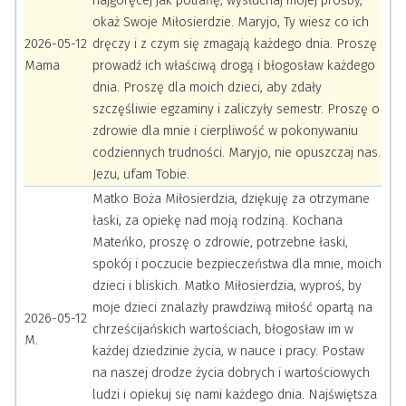
najgoręcej jak potrafię, wysłuchaj mojej prośby,
okaż Swoje Miłosierdzie. Maryjo, Ty wiesz co ich
2026-05-12
dręczy i z czym się zmagają każdego dnia. Proszę
Mama
prowadź ich właściwą drogą i błogosław każdego
dnia. Proszę dla moich dzieci, aby zdały
szczęśliwie egzaminy i zaliczyły semestr. Proszę o
zdrowie dla mnie i cierpliwość w pokonywaniu
codziennych trudności. Maryjo, nie opuszczaj nas.
Jezu, ufam Tobie.
Matko Boża Miłosierdzia, dziękuję za otrzymane
łaski, za opiekę nad moją rodziną. Kochana
Mateńko, proszę o zdrowie, potrzebne łaski,
spokój i poczucie bezpieczeństwa dla mnie, moich
dzieci i bliskich. Matko Miłosierdzia, wyproś, by
moje dzieci znalazły prawdziwą miłość opartą na
2026-05-12
chrześcijańskich wartościach, błogosław im w
M.
każdej dziedzinie życia, w nauce i pracy. Postaw
na naszej drodze życia dobrych i wartościowych
ludzi i opiekuj się nami każdego dnia. Najświętsza