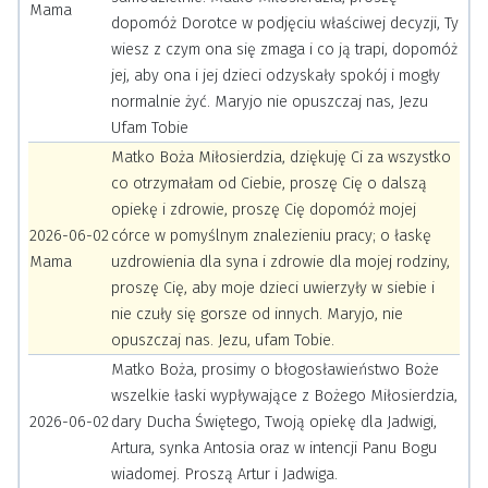
Mama
dopomóż Dorotce w podjęciu właściwej decyzji, Ty
wiesz z czym ona się zmaga i co ją trapi, dopomóż
jej, aby ona i jej dzieci odzyskały spokój i mogły
normalnie żyć. Maryjo nie opuszczaj nas, Jezu
Ufam Tobie
Matko Boża Miłosierdzia, dziękuję Ci za wszystko
co otrzymałam od Ciebie, proszę Cię o dalszą
opiekę i zdrowie, proszę Cię dopomóż mojej
2026-06-02
córce w pomyślnym znalezieniu pracy; o łaskę
Mama
uzdrowienia dla syna i zdrowie dla mojej rodziny,
proszę Cię, aby moje dzieci uwierzyły w siebie i
nie czuły się gorsze od innych. Maryjo, nie
opuszczaj nas. Jezu, ufam Tobie.
Matko Boża, prosimy o błogosławieństwo Boże
wszelkie łaski wypływające z Bożego Miłosierdzia,
2026-06-02
dary Ducha Świętego, Twoją opiekę dla Jadwigi,
Artura, synka Antosia oraz w intencji Panu Bogu
wiadomej. Proszą Artur i Jadwiga.