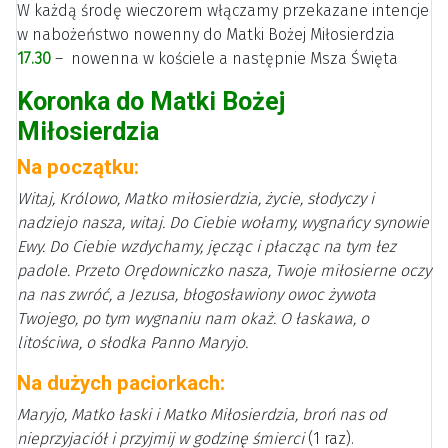
W każdą środę wieczorem włączamy przekazane intencje
w nabożeństwo nowenny do Matki Bożej Miłosierdzia
17.30
– nowenna w kościele a następnie Msza Święta
Koronka do Matki Bożej
Miłosierdzia
Na początku:
Witaj, Królowo, Matko miłosierdzia, życie, słodyczy i
nadziejo nasza, witaj. Do Ciebie wołamy, wygnańcy synowie
Ewy. Do Ciebie wzdychamy, jęcząc i płacząc na tym łez
padole. Przeto Orędowniczko nasza, Twoje miłosierne oczy
na nas zwróć, a Jezusa, błogosławiony owoc żywota
Twojego, po tym wygnaniu nam okaż. O łaskawa, o
litościwa, o słodka Panno Maryjo.
Na dużych paciorkach:
Maryjo, Matko łaski i Matko Miłosierdzia, broń nas od
nieprzyjaciół i przyjmij w godzinę śmierci
(1 raz).