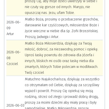
proszę Cię, aby moje dzieci uwierzyły w siebie i
nie czuły się gorsze od innych. Maryjo, nie
opuszczaj nas. Jezu, ufam Tobie.
Matko Boża, prosimy o przebaczenie grzechów,
2026-06-
darowanie kar czyśćcowych, miłosierdzie Boże i
09
życie wieczne w niebie dla śp. Zofii Brzezińskiej.
Artur
Proszą Jadwiga i Artur.
Matko Boża Miłosierdzia, dziękuję za Twoją
miłość, dobroć, za niezawodną pomoc i opiekę.
2026-06-
Uproś łaskę powrotu do zdrowia dla Józefa i
08
innych, bliskich mi osób oraz łaskę nieba dla
Czciciel
zmarłych, których Tobie polecam w modlitwach.
Twój czciciel
Matuchno Najukochańsza, dziękuję za wszystko
co otrzymałam od Ciebie, dziękuję za szczęśliwy
wyjazd i powrót. Proszę Cię opiekuj się moją
rodziną, strzeż od złego i prowadź dobrą drogą,
proszę za moimi dziećmi aby miały pracę i były
2026-06-03
samodzielnie. Matko Miłosierdzia, proszę