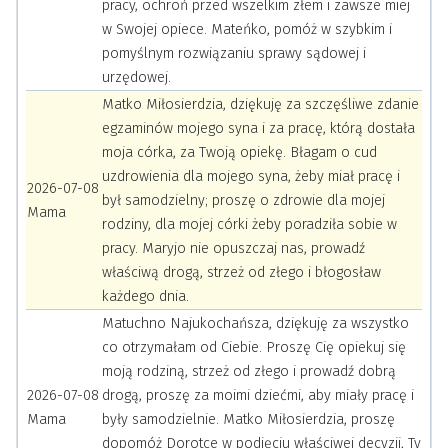
pracy, ochroń przed wszelkim złem i zawsze miej
w Swojej opiece. Mateńko, pomóż w szybkim i
pomyślnym rozwiązaniu sprawy sądowej i
urzędowej.
Matko Miłosierdzia, dziękuję za szczęśliwe zdanie
egzaminów mojego syna i za pracę, którą dostała
moja córka, za Twoją opiekę. Błagam o cud
uzdrowienia dla mojego syna, żeby miał pracę i
2026-07-08
był samodzielny; proszę o zdrowie dla mojej
Mama
rodziny, dla mojej córki żeby poradziła sobie w
pracy. Maryjo nie opuszczaj nas, prowadź
właściwą drogą, strzeż od złego i błogosław
każdego dnia.
Matuchno Najukochańsza, dziękuję za wszystko
co otrzymałam od Ciebie. Proszę Cię opiekuj się
moją rodziną, strzeż od złego i prowadź dobrą
2026-07-08
drogą, proszę za moimi dziećmi, aby miały pracę i
Mama
były samodzielnie. Matko Miłosierdzia, proszę
dopomóż Dorotce w podjęciu właściwej decyzji, Ty