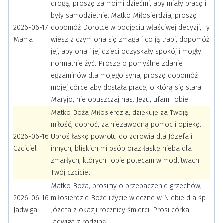
drogą, proszę za moimi dziećmi, aby miały pracę i
były samodzielnie. Matko Miłosierdzia, proszę
2026-06-17
dopomóż Dorotce w podjęciu właściwej decyzji, Ty
Mama
wiesz z czym ona się zmaga i co ją trapi, dopomóż
jej, aby ona i jej dzieci odzyskały spokój i mogły
normalnie żyć. Proszę o pomyślne zdanie
egzaminów dla mojego syna, proszę dopomóż
mojej córce aby dostała pracę, o którą się stara.
Maryjo, nie opuszczaj nas. Jezu, ufam Tobie.
Matko Boża Miłosierdzia, dziękuję za Twoją
miłość, dobroć, za niezawodną pomoc i opiekę.
2026-06-16
Uproś łaskę powrotu do zdrowia dla Józefa i
Czciciel
innych, bliskich mi osób oraz łaskę nieba dla
zmarłych, których Tobie polecam w modlitwach.
Twój czciciel
Matko Boża, prosimy o przebaczenie grzechów,
2026-06-16
miłosierdzie Boże i życie wieczne w Niebie dla śp.
Jadwiga
Józefa z okazji rocznicy śmierci. Prosi córka
Jadwiga z rodziną.