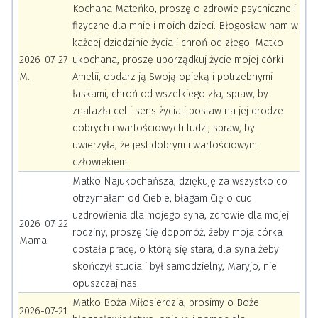
Kochana Mateńko, proszę o zdrowie psychiczne i
fizyczne dla mnie i moich dzieci. Błogosław nam w
każdej dziedzinie życia i chroń od złego. Matko
2026-07-27
ukochana, proszę uporządkuj życie mojej córki
M.
Amelii, obdarz ją Swoją opieką i potrzebnymi
łaskami, chroń od wszelkiego zła, spraw, by
znalazła cel i sens życia i postaw na jej drodze
dobrych i wartościowych ludzi, spraw, by
uwierzyła, że jest dobrym i wartościowym
człowiekiem.
Matko Najukochańsza, dziękuję za wszystko co
otrzymałam od Ciebie, błagam Cię o cud
uzdrowienia dla mojego syna, zdrowie dla mojej
2026-07-22
rodziny; proszę Cię dopomóż, żeby moja córka
Mama
dostała pracę, o którą się stara, dla syna żeby
skończył studia i był samodzielny, Maryjo, nie
opuszczaj nas.
Matko Boża Miłosierdzia, prosimy o Boże
2026-07-21