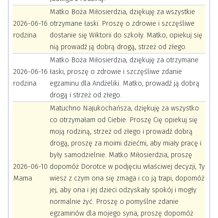
Matko Boża Miłosierdzia, dziękuję za wszystkie
2026-06-16
otrzymane łaski. Proszę o zdrowie i szczęśliwe
rodzina
dostanie się Wiktorii do szkoły. Matko, opiekuj się
nią prowadź ją dobrą drogą, strzeż od złego.
Matko Boża Miłosierdzia, dziękuję za otrzymane
2026-06-16
łaski, proszę o zdrowie i szczęśliwe zdanie
rodzina
egzaminu dla Andżeliki. Matko, prowadź ją dobrą
drogą i strzeż od złego.
Matuchno Najukochańsza, dziękuję za wszystko
co otrzymałam od Ciebie. Proszę Cię opiekuj się
moją rodziną, strzeż od złego i prowadź dobrą
drogą, proszę za moimi dziećmi, aby miały pracę i
były samodzielnie. Matko Miłosierdzia, proszę
2026-06-10
dopomóż Dorotce w podjęciu właściwej decyzji, Ty
Mama
wiesz z czym ona się zmaga i co ją trapi, dopomóż
jej, aby ona i jej dzieci odzyskały spokój i mogły
normalnie żyć. Proszę o pomyślne zdanie
egzaminów dla mojego syna, proszę dopomóż