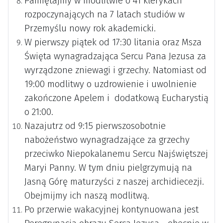
Pamiętajmy w modlitwie o 41 klerykach
rozpoczynających na 7 latach studiów w
Przemyślu nowy rok akademicki.
W pierwszy piątek od 17:30 litania oraz Msza
Święta wynagradzająca Sercu Pana Jezusa za
wyrządzone zniewagi i grzechy. Natomiast od
19:00 modlitwy o uzdrowienie i uwolnienie
zakończone Apelem i dodatkową Eucharystią
o 21:00.
Nazajutrz od 9:15 pierwszosobotnie
nabożeństwo wynagradzające za grzechy
przeciwko Niepokalanemu Sercu Najświętszej
Maryi Panny. W tym dniu pielgrzymują na
Jasną Górę maturzyści z naszej archidiecezji.
Obejmijmy ich naszą modlitwą.
Po przerwie wakacyjnej kontynuowana jest