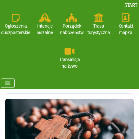
START
Ogłoszenia
Intencje
Porządek
Trasa
Kontakt
duszpasterskie
mszalne
nabożeństw
turystyczna
mapka
Transmisja
na żywo